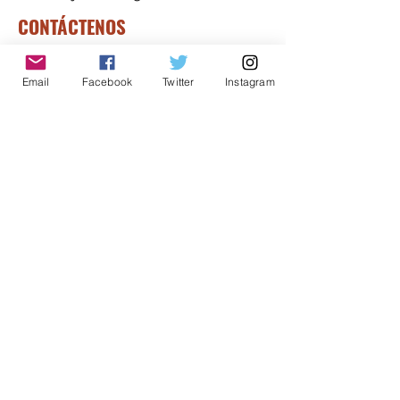
CONTÁCTENOS
Suscríbete
Email
Facebook
Twitter
Instagram
¡SUSCRÍBASE A NUESTRO BOLETÍN!
Regístrese para recibir
noticias, actualizaciones e
historias interesantes y
relacionadas a CCIJ y nuestra
lucha para acabar con la
detención migratoria.
Suscríbete
SÍGUANOS EN REDES SOCIALES