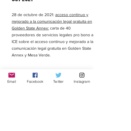
28 de octubre de 2021:
acceso continuo y
mejorado a la comunicación legal gratuita en
Golden State Annex:
carta de 40
proveedores de servicios legales pro bono a
ICE sobre el acceso continuo y mejorado a la
comunicación legal gratuita en Golden State
Annex y Mesa Verde.
AGO 2021
Email
Facebook
Twitter
Instagram
26 de agosto de 2021-
Relación de la
Primera Enmienda en los centros de
detención de CA:
Presentada por California
Collaborative for Immigrant Justice, Centro
Legal de la Raza, ACLU Northern California,
ACLU San Diego and Imperial Counties,