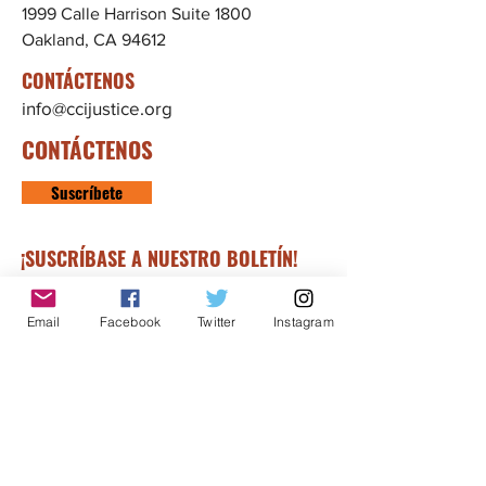
1999 Calle Harrison Suite 1800
Oakland, CA 94612
CONTÁCTENOS
info@ccijustice.org
CONTÁCTENOS
Suscríbete
¡SUSCRÍBASE A NUESTRO BOLETÍN!
Regístrese para recibir
noticias, actualizaciones e
Email
Facebook
Twitter
Instagram
historias interesantes y
relacionadas a CCIJ y nuestra
lucha para acabar con la
detención migratoria.
Suscríbete